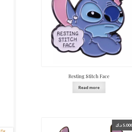
Resting Stitch Face
Read more
د.ك
5.00