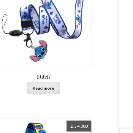
Stitch
Read more
د.ك
4.000