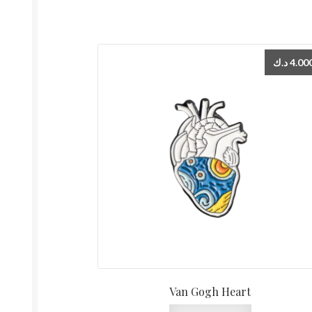
د.ك
4.00
Van Gogh Heart