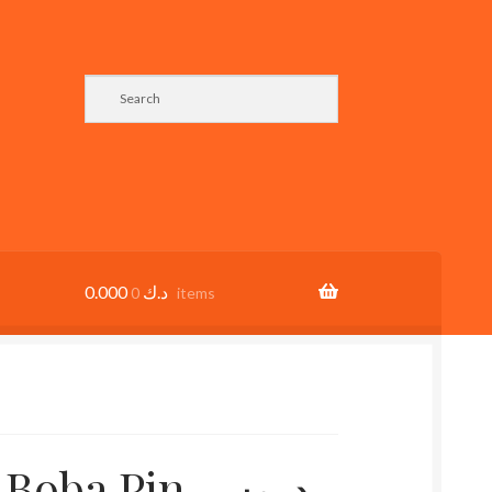
0.000
د.ك
0 items
ba Pin دبوس