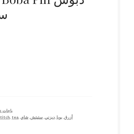
ست
Pins باجات
titch
,
tea
,
شاي
,
ستيتش
,
ديزني
,
بوبا
,
أزرق