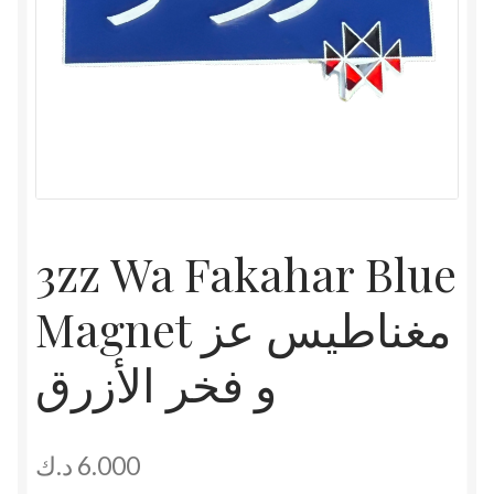
3zz Wa Fakahar Blue
Magnet مغناطيس عز
و فخر الأزرق
د.ك
6.000