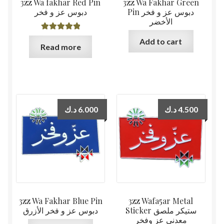
3zz Wa fakhar Red Pin
3zz Wa Fakhar Green
Pin دبوس عز و فخر
دبوس عز و فخر
الأخضر
Rated
5.00
Add to cart
Read more
out of 5
د.ك
6.000
د.ك
4.500
3zz Wa Fakhar Blue Pin
3zz Wafa5ar Metal
Sticker ستيكر ملصق
دبوس عز و فخر الأزرق
معدني عز وفخر