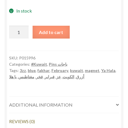
In stock
3zz
Add to cart
Wa
Fakahar
Blue
Magnet
SKU:
P015996
Categories:
#Kuwait
,
Pins باجات
مغناطيس
Tags:
3zz
,
blue
,
fakhar
,
February
,
kuwait
,
magnet
,
Ya Hala
,
عز
يا هلا
,
مغناطيس
,
فخر
,
فبراير
,
عز
,
الكويت
,
أزرق
و
فخر
الأزرق
quantity
ADDITIONAL INFORMATION
REVIEWS (0)