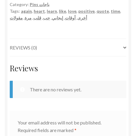
Category:
Pins باجات
Learn
Tags:
again
,
heart
,
learn
,
like
,
love
,
positive
,
quote
,
time
,
To
مقولات
,
مرة
,
قلب
,
حب
,
إيجابي
,
أوقات
,
أخرى
Love
Again
Pin
دبوس
REVIEWS (0)
إنها
أوقات
مثل
Reviews
هذه
تتعلم
فيها
There are no reviews yet.
الحب
مرة
أخرى
quantity
Your email address will not be published.
Required fields are marked
*