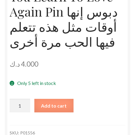
Again Pin دبوس إنها
أوقات مثل هذه تتعلم
فيها الحب مرة أخرى
د.ك
4.000
Only 5 left in stock
It's
Add to cart
Time
Like
These
You
SKU:
P01556