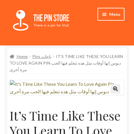
Skip
Skip
Menu
to
to
navigation
content
Home
Home
Pins باجات
IT’S TIME LIKE THESE YOU LEARN
Store
TO LOVE AGAIN PIN دبوس إنها أوقات مثل هذه تتعلم فيها الحب
مرة أخرى
My Account
Expand
Who We Are
child
menu
It’s Time Like These
You Learn To Love