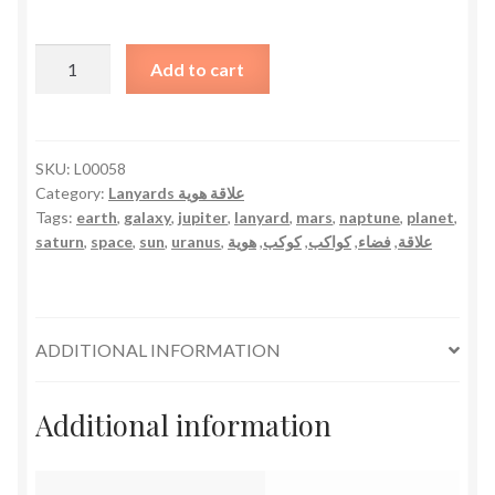
Planets
Add to cart
Lanyard
علاقة
هوية
الكواكب
SKU:
L00058
Category:
Lanyards علاقة هوية
quantity
Tags:
earth
,
galaxy
,
jupiter
,
lanyard
,
mars
,
naptune
,
planet
,
saturn
,
space
,
sun
,
uranus
,
هوية
,
كوكب
,
كواكب
,
فضاء
,
علاقة
ADDITIONAL INFORMATION
Additional information