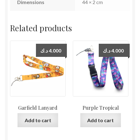
Dimensions
44 × 2 cm
Related products
د.ك
4.000
د.ك
4.000
Garfield Lanyard
Purple Tropical
Add to cart
Add to cart